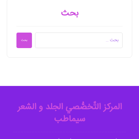
بحث
بحث
المرکز التَّخصُّصي الجلد و الشعر
سیماطب