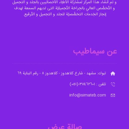
و تم أنشاء هذا المرکز لمشارکة الأطبّاء الأخصائیین بالجلد و التجمیل
و التَّخصُّص العالي بالجِراحَة التَّجمیليَّة التی لدیهم السمعة لهدف
إنجاز الخِدمات التخصُّصيَّة للجلد و التجمیل و التَّرقیع.
عن سيماطيب
تبوك: مشهد - شارع کلاهدوز - کلاهدوز ٨ - رقم البناية ٦٩
تلفن : ٣٨٤٦٢٦٠١-(٠٥١)
info@simateb.com
صالة عرض