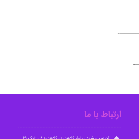
————
—
ارتباط با ما
آدرس: مشهد - بلوار کلاهدوز - کلاهدوز ۸ - پلاک ۶۹