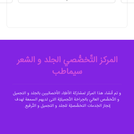
المرکز التَّخصُّصي الجلد و الشعر
سیماطب
و تم أنشاء هذا المرکز لمشارکة الأطبّاء الأخصائیین بالجلد و التجمیل
و التَّخصُّص العالي بالجِراحَة التَّجمیليَّة التی لدیهم السمعة لهدف
إنجاز الخِدمات التخصُّصيَّة للجلد و التجمیل و التَّرقیع.