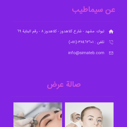
عن سيماطيب
تبوك: مشهد - شارع کلاهدوز - کلاهدوز ٨ - رقم البناية ٦٩
تلفن : ٣٨٤٦٢٦٠١-(٠٥١)
info@simateb.com
صالة عرض