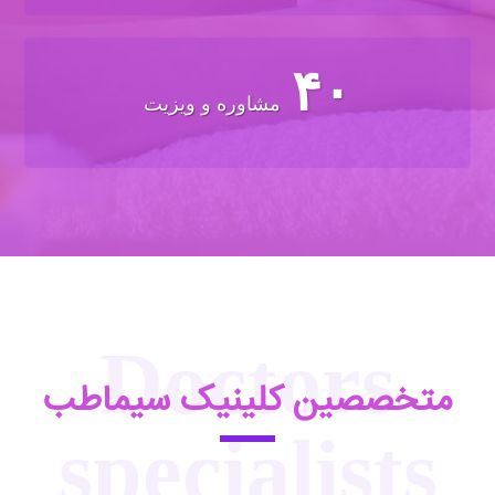
۴۰
مشاوره و ویزیت
Doctors
متخصصین کلینیک سیماطب
specialists