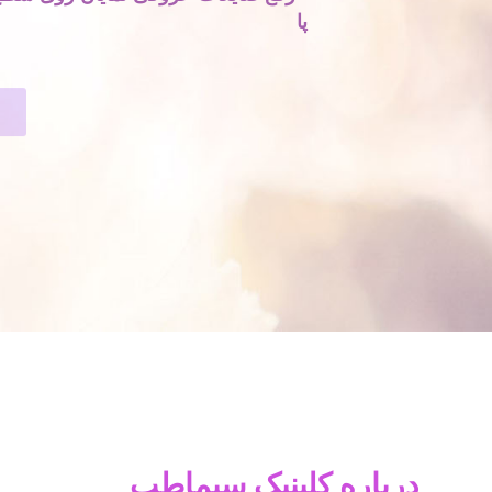
پا
درباره کلینیک سیماطب