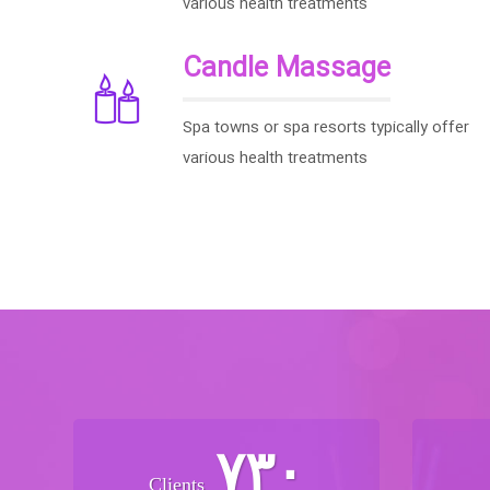
various health treatments
Candle Massage
Spa towns or spa resorts typically offer
various health treatments
۷۳۰
Clients