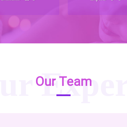
ur Exper
Our Team