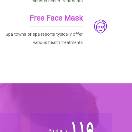
various health treatments
Free Face Mask
Spa towns or spa resorts typically offer
various health treatments
۱۱۵
Products