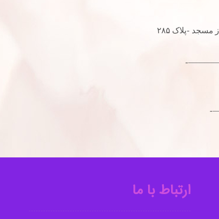
 مسجد -پلاک ۲۸۵
————
—
ارتباط با ما